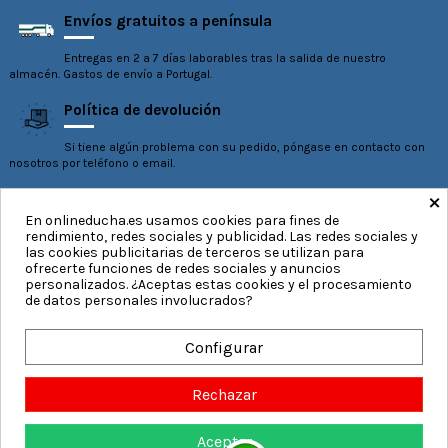
Envíos gratuitos a península
Entregas en 2 a 7 días laborables tras la salida de nuestro
almacén. Gastos de envío a Portugal.
Política de devolución
Si tiene algún problema con su pedido, póngase en contacto con
nosotros por teléfono o email.
×
En onlineducha.es usamos cookies para fines de
rendimiento, redes sociales y publicidad. Las redes sociales y
Nuestra empresa
Datos de contacto
las cookies publicitarias de terceros se utilizan para
ofrecerte funciones de redes sociales y anuncios
personalizados. ¿Aceptas estas cookies y el procesamiento
Inicio
On Line Ducha S.L.
de datos personales involucrados?
Aviso legal
Paseo de Parra 26, Escalera 2, 1A
Términos y condiciones
640881647
Configurar
Envío
pedidos@onlineducha.es
Sobre nosotros
Fabricantes de mamparas desde
Rechazar
Pago seguro
2015
Mapa del sitio
Aceptar