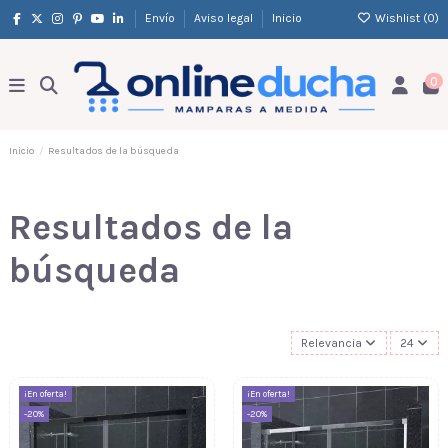
Envío
Aviso legal
Inicio
Wishlist (
0
)
0
Inicio
Resultados de la búsqueda
Resultados de la
búsqueda
Relevancia
24
¡En oferta!
¡En oferta!
-20%
-20%