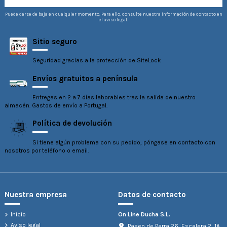
Puede darse de baja en cualquier momento. Para ello, consulte nuestra información de contacto en
el aviso legal.
Sitio seguro
Seguridad gracias a la protección de SiteLock
Envíos gratuitos a península
Entregas en 2 a 7 días laborables tras la salida de nuestro
almacén. Gastos de envío a Portugal.
Política de devolución
Si tiene algún problema con su pedido, póngase en contacto con
nosotros por teléfono o email.
Nuestra empresa
Datos de contacto
Inicio
On Line Ducha S.L.
Aviso legal
Paseo de Parra 26, Escalera 2, 1A