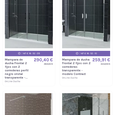
147
d.
16
:
52
:
09
147
d.
16
:
52
:
09
290,40 €
259,91 €
Mampara de
Mampara de ducha
ducha Frontal 2
Frontal 2 fijos con 2
363,00 €
324,89 €
fijos con 2
correderas
correderas perfil
transparente -
negro cristal
modelo Contract
transparente -...
OnLine Ducha
OnLine Ducha