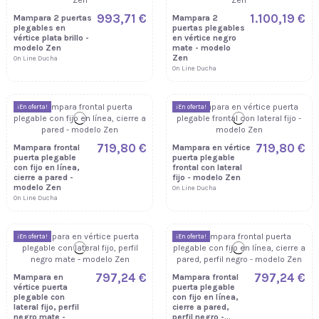
993,71 €
1.100,19 €
Mampara 2 puertas
Mampara 2
plegables en
puertas plegables
vértice plata brillo -
en vértice negro
modelo Zen
mate - modelo
Zen
On Line Ducha
On Line Ducha
¡En oferta!
¡En oferta!
719,80 €
719,80 €
Mampara frontal
Mampara en vértice
puerta plegable
puerta plegable
con fijo en línea,
frontal con lateral
cierre a pared -
fijo - modelo Zen
modelo Zen
On Line Ducha
On Line Ducha
¡En oferta!
¡En oferta!
797,24 €
797,24 €
Mampara en
Mampara frontal
vértice puerta
puerta plegable
plegable con
con fijo en línea,
lateral fijo, perfil
cierre a pared,
negro mate -
perfil negro -...