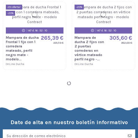
¡En oferta!
-20%
-20%
147
d.
16
:
52
:
09
147
d.
16
:
52
:
09
265,39 €
305,60 €
Mampara de ducha
Mampara de
Frontal 1 fijo con 1
ducha 2 fijos con
331,73 €
382,00 €
corredera
2 puertas
mateado, perfil
correderas en
negro mate -
vértice mateado
modelo...
perfil negro -...
OnLine Ducha
OnLine Ducha
Date de alta en nuestro boletín informativo