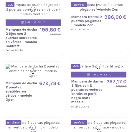
-20%
¡En oferta!
986,00 €
Mampara frontal 2
puertas plegables
147
d.
16
:
52
:
09
- modelo Zen
199,80 €
Mampara de ducha
On Line Ducha
2 fijos con 2
249,74 €
puertas correderas
en vértice - modelo
Contract
OnLine Ducha
-20%
147
d.
16
:
52
:
09
267,17 €
Mampara de ducha
679,73 €
Mampara de ducha
2 fijos con 2
333,96 €
2 puertas
puertas correderas
abatibles en
en vértice perfil
vértice - modelo
negro mate -
Open
modelo...
OnLine Ducha
¡En oferta!
¡En oferta!