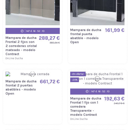
161,99 €
Mampara de ducha
147
d.
16
:
52
:
09
frontal puerta
288,27 €
Mampara de ducha
abatible - modelo
Frontal 2 fijos con
Open
360,34 €
2 correderas cristal
mateado - modelo
Contract
OnLine Ducha
¡En oferta!
-20%
661,72 €
Mampara de ducha
frontal 2 puertas
abatibles - modelo
147
d.
16
:
52
:
09
Open
192,63 €
Mampara de ducha
Frontal 1 fijo con 1
240,79 €
corredera
Transparente -
modelo Contract
OnLine Ducha