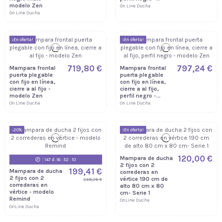
modelo Zen
On Line Ducha
On Line Ducha
¡En oferta!
¡En oferta!
719,80 €
797,24 €
Mampara frontal
Mampara frontal
puerta plegable
puerta plegable
con fijo en línea,
con fijo en línea,
cierre a al fijo -
cierre a al fijo,
modelo Zen
perfil negro -...
On Line Ducha
On Line Ducha
-20%
¡En oferta!
120,00 €
Mampara de ducha
147
d.
16
:
52
:
09
2 fijos con 2
199,41 €
Mampara de ducha
correderas en
2 fijos con 2
vértice 190 cm de
249,26 €
correderas en
alto 80 cm x 80
vértice - modelo
cm- Serie 1
Remind
OnLine Ducha
OnLine Ducha