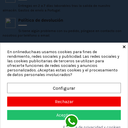
Entregas en 2 a 7 días laborables tras la salida de nuestro
almacén. Gastos de envío a Portugal.
Política de devolución
Si tiene algún problema con su pedido, póngase en contacto con
nosotros por teléfono o email.
×
En onlineducha.es usamos cookies para fines de
rendimiento, redes sociales y publicidad. Las redes sociales y
Nuestra empresa
Datos de contacto
las cookies publicitarias de terceros se utilizan para
ofrecerte funciones de redes sociales y anuncios
personalizados. ¿Aceptas estas cookies y el procesamiento
Inicio
On Line Ducha S.L.
de datos personales involucrados?
Aviso legal
Paseo de Parra 26, Escalera 2, 1A
Términos y condiciones
640881647
Configurar
Envío
pedidos@onlineducha.es
Sobre nosotros
Fabricantes de mamparas desde
Rechazar
Pago seguro
2015
Mapa del sitio
Aceptar
Añadir al carrito
Política de privacidad y cookies