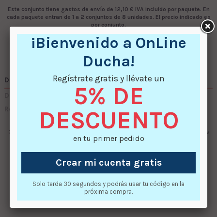
Este conjunto tiene gastos de envío de 12,10 € IVA incluido por paquete
. En
cada paquete entran de 1 a 2 conjuntos de 8 unidades. El precio indicado es
por conjunto.
¡Bienvenido a OnLine
Ducha!
Regístrate gratis y llévate un
Descripción
5% DE
Detalles del producto
Reviews
(0)
DESCUENTO
Conjunto de 8 rodamientos para ruedas de mampara. Válido para modelos
en tu primer pedido
Square, Remind, Norman y Contract.
Crear mi cuenta gratis
Comentarios (0)
Solo tarda 30 segundos y podrás usar tu código en la
próxima compra.