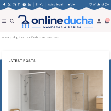
Envío
Aviso legal
Inicio
Wishlist (
0
)
0
Home
Blog
Fabricación de cristal New Glass
LATEST POSTS