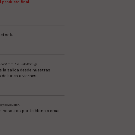
l producto final.
teLock.
e 10 mm. Excluido Portugal.
s la salida desde nuestras
 de lunes a viernes.
o y devolución.
 nosotros por teléfono o email.