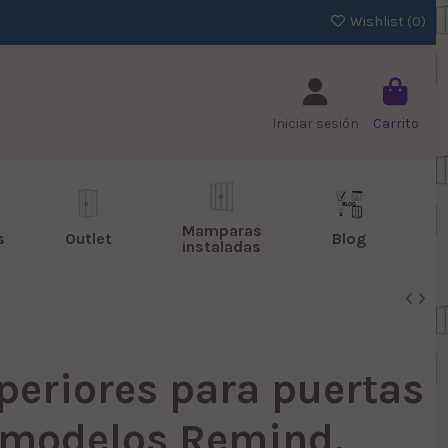
Wishlist (
0
)
Iniciar sesión
Carrito
Mamparas
s
Outlet
Blog
instaladas
eriores para puertas
 modelos Remind,