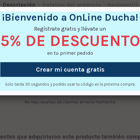
Descripción
Detalles del producto
Reviews
(0)
¡Bienvenido a OnLine Ducha!
ntos superiores para mamparas de los modelos Remind, Norman y C
Regístrate gratis y llévate un
Este producto tiene gastos de envío de 12,10 € IVA incluido.
5% DE DESCUENTO
en tu primer pedido
Crear mi cuenta gratis
Solo tarda 30 segundos y podrás usar tu código en la próxima compra.
No hay reseñas de clientes en este momento.
ientes que adquirieron este producto también com